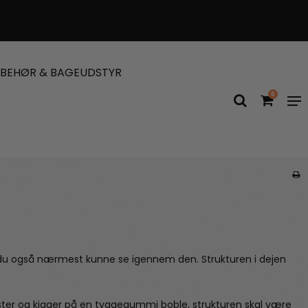
LBEHØR & BAGEUDSTYR
0
l du også nærmest kunne se igennem den. Strukturen i dejen
ster og kigger på en tyggegummi boble, strukturen skal være