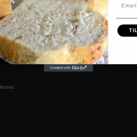
Email
Anmeldelser af Fredstone produkter
SOCIALE MEDIER
TI
NERE
G
inavia