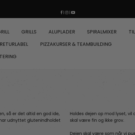
|
|
RILL
GRILLS
ALUPLADER
SPIRALMIXER
TI
RETURLABEL
PIZZAKURSER & TEAMBUILDING
TERING
n, så er det altid en god ide,
Holdes dejen op mod lyset, vi
 har udnyttet glutenindholdet
skal være fin og ikke grov.
Dejen skal være som når vi pu