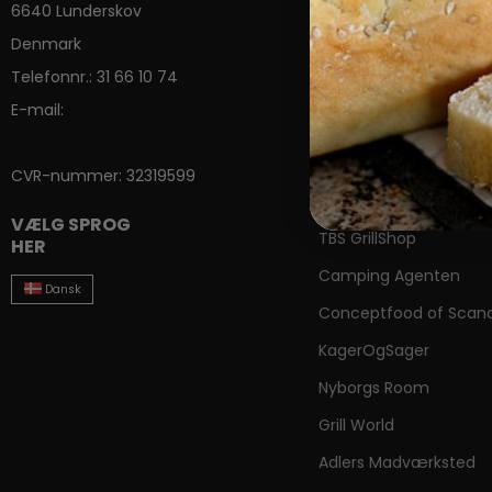
6640 Lunderskov
Out-Standing
Denmark
Primo
Telefonnr.
:
31 66 10 74
E-mail
:
FORHANDLERE /
SAMARBEJDSPART
CVR-nummer
:
32319599
Fredstone i USA
VÆLG SPROG
TBS GrillShop
HER
Camping Agenten
Dansk
Conceptfood of Scand
KagerOgSager
Nyborgs Room
Grill World
Adlers Madværksted