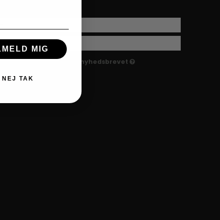
LMELD MIG
Jeg vil gerne tilmeldes nyhedsbrevet
NEJ TAK
odkend