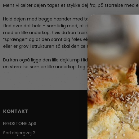
Mens vi ælter dejen tages et stykke dej fra, på størrelse med e
Hold dejen med begge hænder med tommeltotten, pegefinger
flad over det hele – samtidig med, at du trækker forsigtig i dej
med en lille underkop, hvis du kan trække/trykke dejen stille og
“sprænger” og at den samtidig føles elastisk så er den æltet t
eller er grov i strukturen så skal den æltes lidt mere.
Du kan også ligge den lille dejklump i lidt mel på bordet og der
en størrelse som en lille underkop, tag derefter dejen op og træ
KONTAKT
MÆRKER
FREDSTONE ApS
Fredstone Grill & bage
Sortebjergvej 2
Kamado