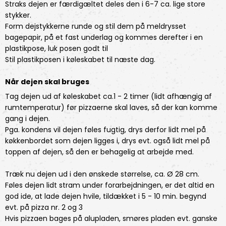
Straks dejen er færdigæltet deles den i 6-7 ca. lige store
stykker.
Form dejstykkerne runde og stil dem på meldrysset
bagepapir, på et fast underlag og kommes derefter i en
plastikpose, luk posen godt til
Stil plastikposen i køleskabet til næste dag.
Når dejen skal bruges
Tag dejen ud af køleskabet ca.1 - 2 timer (lidt afhængig af
rumtemperatur) før pizzaerne skal laves, så der kan komme
gang i dejen.
Pga. kondens vil dejen føles fugtig, drys derfor lidt mel på
køkkenbordet som dejen ligges i, drys evt. også lidt mel på
toppen af dejen, så den er behagelig at arbejde med.
Træk nu dejen ud i den ønskede størrelse, ca. Ø 28 cm.
Føles dejen lidt stram under forarbejdningen, er det altid en
god ide, at lade dejen hvile, tildækket i 5 - 10 min. begynd
evt. på pizza nr. 2 og 3
Hvis pizzaen bages på alupladen, smøres pladen evt. ganske