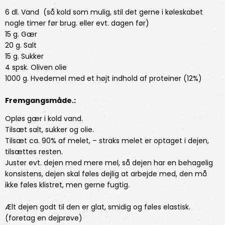
6 dl. Vand (så kold som mulig, stil det gerne i køleskabet
nogle timer før brug. eller evt. dagen før)
15 g. Gær
20 g. Salt
15 g. Sukker
4 spsk. Oliven olie
1000 g. Hvedemel med et højt indhold af proteiner (12%)
Fremgangsmåde.:
Opløs gær i kold vand.
Tilsæt salt, sukker og olie.
Tilsæt ca. 90% af melet, – straks melet er optaget i dejen,
tilsættes resten.
Juster evt. dejen med mere mel, så dejen har en behagelig
konsistens, dejen skal føles dejlig at arbejde med, den må
ikke føles klistret, men gerne fugtig.
Ælt dejen godt til den er glat, smidig og føles elastisk.
(foretag en dejprøve)