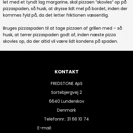
let med et tyndt lag margarine, skal pizzaen ”skovles” op på
pizzaspaden, så husk, at drysse lidt mel på bordet, inden der
kommes fyld på, da det letter friktionen væsentlig.
Bruges pizzaspaden til at tage pizzaen af grillen med – så
husk, at tørrer pizzaspaden godt af, inden næste pizza
skovles op, da der altid vil være lidt kondens på spaden.
KONTAKT
FREDSTONE ApS
Sortebjergvej 2
6640 Lunderskov
Denmark
Telefonnr.
:
31 66 10 74
E-mail
: