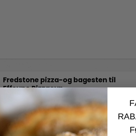
Fredstone pizza-og bagesten til
Effeuno Pizzaovn
Fredstone Grill & bageudstyr
F
FS22
RAB
F