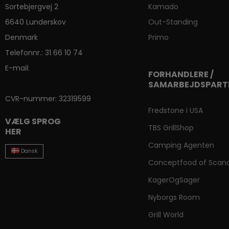
Sortebjergvej 2
Kamado
6640 Lunderskov
Out-Standing
Denmark
Primo
Telefonnr.
:
31 66 10 74
E-mail
:
FORHANDLERE /
SAMARBEJDSPART
CVR-nummer
:
32319599
Fredstone i USA
VÆLG SPROG
TBS GrillShop
HER
Camping Agenten
Dansk
Conceptfood of Scand
KagerOgSager
Nyborgs Room
Grill World