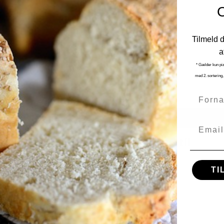
Tilmeld 
a
* Gælder kun pi
med 2. sortering,
Fornav
Email
Fredstone pizza-og bagesten til
Ooni Karu 16 / Cozze 17
Fredstone Grill & bageudstyr
TI
FS23