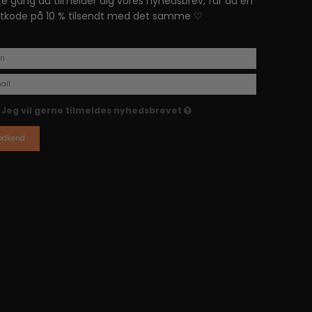
te gang du tilmelder dig vores nyhedsbrev, får du en
tkode på 10 % tilsendt med det samme ♡
Jeg vil gerne tilmeldes nyhedsbrevet
odkend