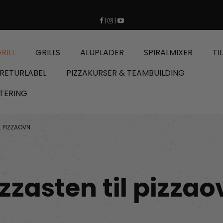
|
|
RILL
GRILLS
ALUPLADER
SPIRALMIXER
TI
RETURLABEL
PIZZAKURSER & TEAMBUILDING
TERING
L PIZZAOVN
izzasten til pizzao