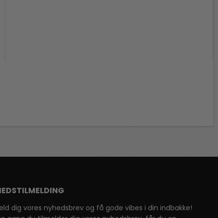
EDSTILMELDING
eld dig vores nyhedsbrev og få gode vibes i din indbakke!