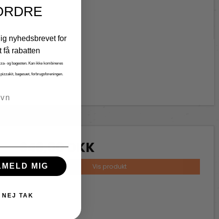
ORDRE
dig nyhedsbrevet for
t få rabatten
zza- og bagesten. Kan ikke kombineres
 pizzakit, bagesæt, forbrugsforeningen.
n
649,00 DKK
LMELD MIG
Vis produkt
NEJ TAK