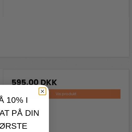
595,00 DKK
Vis produkt
Å 10% I
AT PÅ DIN
ØRSTE