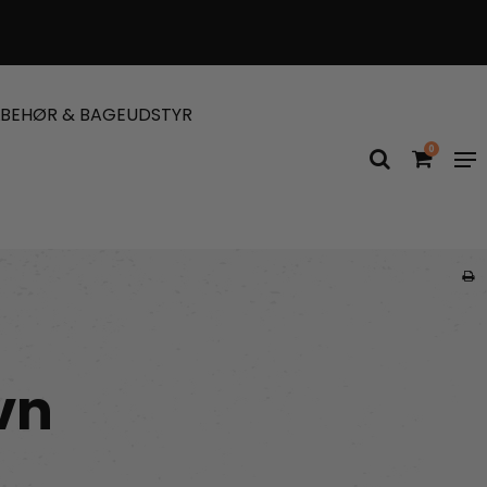
LBEHØR & BAGEUDSTYR
0
vn