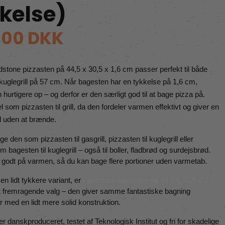
kelse)
,00 DKK
stone pizzasten på 44,5 x 30,5 x 1,6 cm passer perfekt til både 
 kuglegrill på 57 cm. Når bagesten har en tykkelse på 1,6 cm, 
hurtigere op – og derfor er den særligt god til at bage pizza på. 
l som pizzasten til grill, da den fordeler varmen effektivt og giver en 
 uden at brænde.
e den som pizzasten til gasgrill, pizzasten til kuglegrill eller 
m bagesten til kuglegrill – også til boller, fladbrød og surdejsbrød. 
 godt på varmen, så du kan bage flere portioner uden varmetab.
n lidt tykkere variant, er 
Fredstone bagesten på 44,5 x 30,5 x 2,0 
t fremragende valg – den giver samme fantastiske bagning 
 med en lidt mere solid konstruktion.
r danskproduceret, testet af Teknologisk Institut og fri for skadelige 