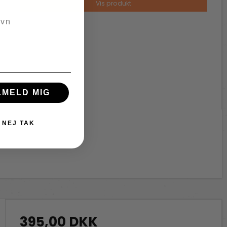
Vis produkt
n
LMELD MIG
NEJ TAK
395,00 DKK