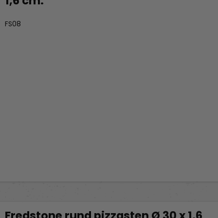
1,6 cm.
Fredstone Grill & bageudstyr
FS08
Fredstone rund pizzasten Ø 30 x 1,6