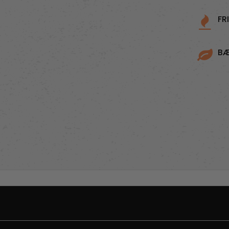
FR
BÆ