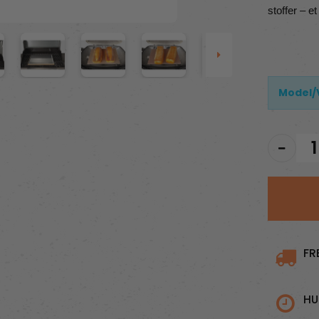
stoffer – et
Model/
FR
HU