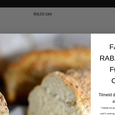
Pris
Note
169,00 DKK
F
RAB
F
Relaterede produkter
Tilmeld 
Fredstone rund pizzasten Ø 25 cm.
a
(1,6 cm. tykkelse)
* Gælder kun pi
med 2. sortering,