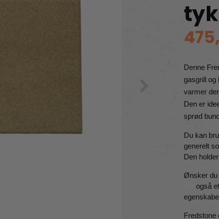
tyk
475
Denne Fred
gasgrill og
varmer den 
Den er idee
sprød bund
Du kan brug
generelt so
Den holder
Ønsker du e
cm
 også e
egenskaber
Fredstone e