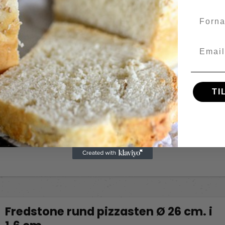
Fredstone Grill & bageudstyr
FS37
Fornav
Email
TI
Fredstone rund pizzasten Ø 26 cm. i