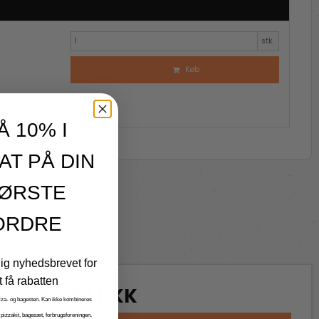
Antal
stk.
Køb
Å 10% I
AT PÅ DIN
ØRSTE
ORDRE
dig nyhedsbrevet for
t få rabatten
395,00 DKK
zza- og bagesten. Kan ikke kombineres
 pizzakit, bagesæt, forbrugsforeningen.