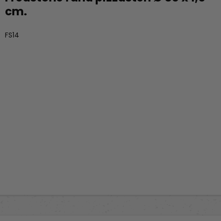
cm.
Fredstone Grill & bageudstyr
FS14