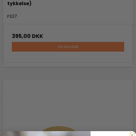
tykkelse)
Fredstone Grill & bageudstyr
FS37
395,00 DKK
Vis produkt