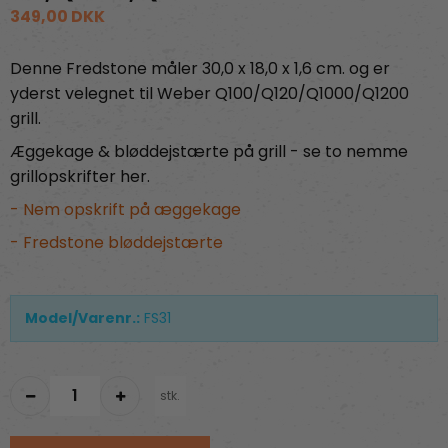
349,00 DKK
Denne Fredstone måler 30,0 x 18,0 x 1,6 cm. og er
yderst velegnet til Weber Q100/Q120/Q1000/Q1200
grill.
Æggekage & bløddejstærte på grill - se to nemme
grillopskrifter her.
- Nem opskrift på æggekage
- Fredstone bløddejstærte
Model/Varenr.:
FS31
stk.