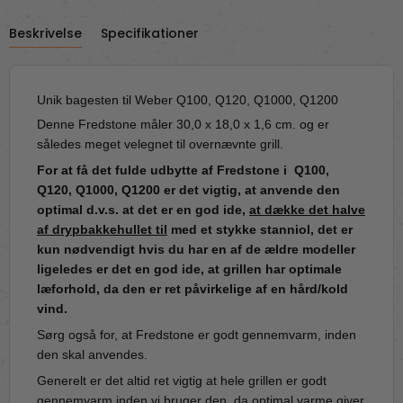
Beskrivelse
Specifikationer
Unik bagesten til Weber Q100, Q120, Q1000, Q1200
Denne Fredstone måler 30,0 x 18,0 x 1,6 cm. og er
således meget velegnet til overnævnte grill.
For at få det fulde udbytte af Fredstone i
Q100,
Q120, Q1000, Q1200
er det vigtig, at anvende den
optimal d.v.s. at det er en god ide,
at dække det halve
af drypbakkehullet til
med et stykke stanniol, det er
kun nødvendigt hvis du har en af de ældre modeller
ligeledes er det en god ide, at grillen har optimale
læforhold, da den er ret påvirkelige af en hård/kold
vind.
Sørg også for, at Fredstone er godt gennemvarm, inden
den skal anvendes.
Generelt er det altid ret vigtig at hele grillen er godt
gennemvarm inden vi bruger den, da optimal varme giver