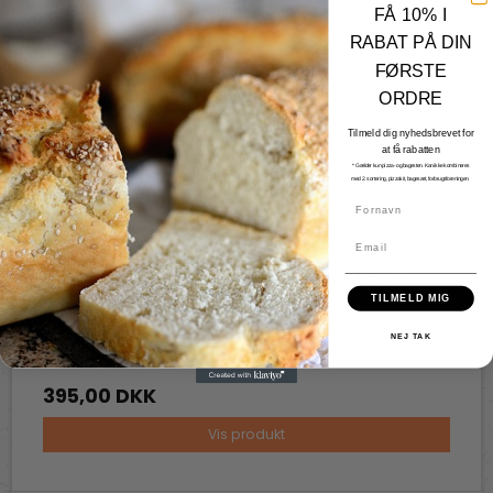
FÅ 10% I
RABAT PÅ DIN
FØRSTE
ORDRE
Tilmeld dig nyhedsbrevet for
at få rabatten
* Gælder kun pizza- og bagesten. Kan ikke kombineres
med 2. sortering, pizzakit, bagesæt, forbrugsforeningen.
Fornavn
Email
Fredstone rund pizzasten Ø 26 cm. i 1,6 cm.
Fredstone Grill & bageudstyr
TILMELD MIG
FS08
NEJ TAK
395,00 DKK
Vis produkt