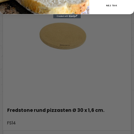
NEJ TAK
Fredstone rund pizzasten Ø 30 x 1,6 cm.
Fredstone Grill & bageudstyr
FS14