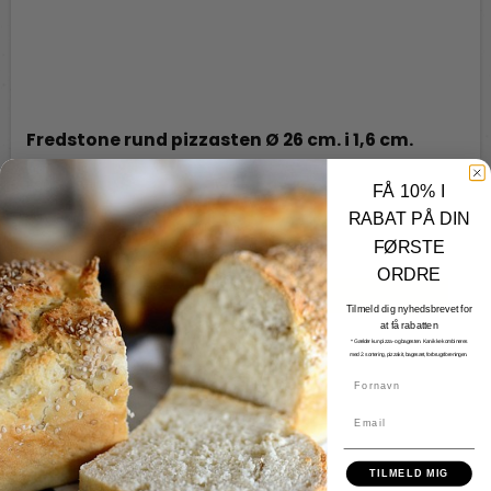
Fredstone rund pizzasten Ø 26 cm. i 1,6 cm.
Fredstone Grill & bageudstyr
FS08
FÅ 10% I
RABAT PÅ DIN
FØRSTE
395,00 DKK
ORDRE
Vis produkt
Tilmeld dig nyhedsbrevet for
at få rabatten
* Gælder kun pizza- og bagesten. Kan ikke kombineres
med 2. sortering, pizzakit, bagesæt, forbrugsforeningen.
Fornavn
Email
TILMELD MIG