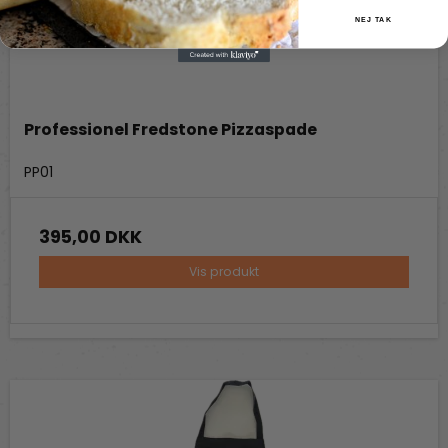
NEJ TAK
Professionel Fredstone Pizzaspade
Fredstone Grill & bageudstyr
PP01
395,00 DKK
Vis produkt