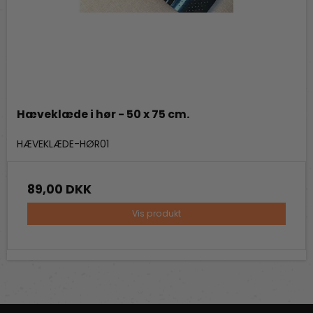
Hæveklæde i hør - 50 x 75 cm.
Fredstone Grill & bageudstyr
HÆVEKLÆDE-HØR01
89,00 DKK
Vis produkt