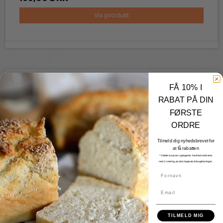
Vis produkt
FÅ 10% I
RABAT PÅ DIN
FØRSTE
ORDRE
Tilmeld dig nyhedsbrevet for
at få rabatten
* Gælder kun pizza- og bagesten. Kan ikke kombineres
med 2. sortering, pizzakit, bagesæt, forbrugsforeningen.
Fornavn
Email
TILMELD MIG