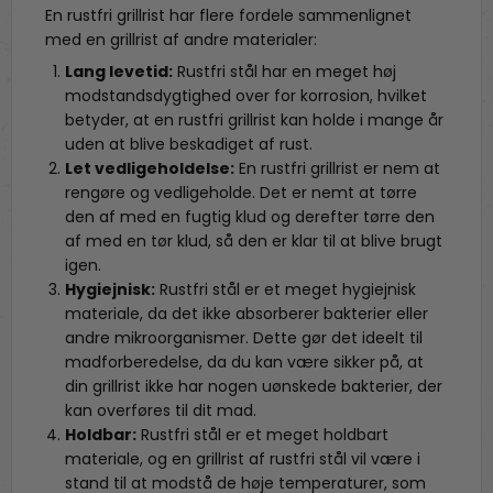
En rustfri grillrist har flere fordele sammenlignet
med en grillrist af andre materialer:
Lang levetid:
Rustfri stål har en meget høj
modstandsdygtighed over for korrosion, hvilket
betyder, at en rustfri grillrist kan holde i mange år
uden at blive beskadiget af rust.
Let vedligeholdelse:
En rustfri grillrist er nem at
rengøre og vedligeholde. Det er nemt at tørre
den af med en fugtig klud og derefter tørre den
af med en tør klud, så den er klar til at blive brugt
igen.
Hygiejnisk:
Rustfri stål er et meget hygiejnisk
materiale, da det ikke absorberer bakterier eller
andre mikroorganismer. Dette gør det ideelt til
madforberedelse, da du kan være sikker på, at
din grillrist ikke har nogen uønskede bakterier, der
kan overføres til dit mad.
Holdbar:
Rustfri stål er et meget holdbart
materiale, og en grillrist af rustfri stål vil være i
stand til at modstå de høje temperaturer, som