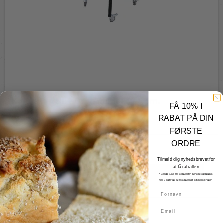
Kamado Grill - Grøn model 49,5 cm.
FÅ 10% I
Kamado
RABAT PÅ DIN
KG02
FØRSTE
ORDRE
7.550,00 DKK
Tilmeld dig nyhedsbrevet for
at få rabatten
Vis produkt
* Gælder kun pizza- og bagesten. Kan ikke kombineres
med 2. sortering, pizzakit, bagesæt, forbrugsforeningen.
Fornavn
Email