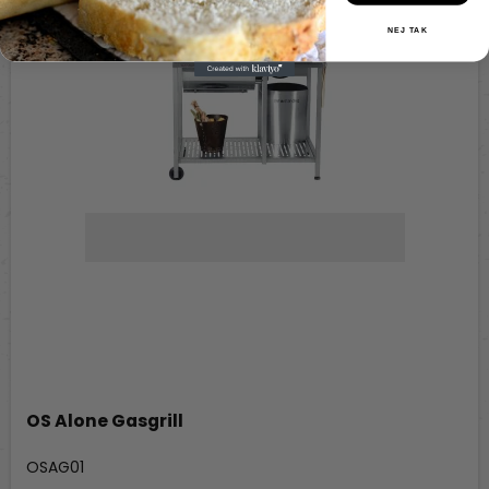
NEJ TAK
OS Alone Gasgrill
Out-Standing
OSAG01