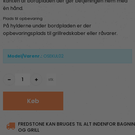
kanten af bordpladen der gør betjeningen nem med
én hånd.
Plads til opbevaring
På hylderne under bordpladen er der
opbevaringsplads til grillredskaber eller råvarer.
Model/Varenr.:
OSEKUL02
stk.
Køb
FREDSTONE KAN BRUGES TIL ALT INDENFOR BAGNI
OG GRILL