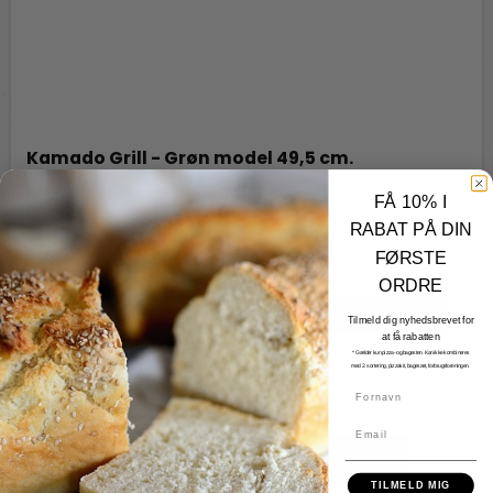
Kamado Grill - Grøn model 49,5 cm.
Kamado
FÅ 10% I
KG02
RABAT PÅ DIN
FØRSTE
7.550,00 DKK
ORDRE
Vis produkt
Tilmeld dig nyhedsbrevet for
at få rabatten
* Gælder kun pizza- og bagesten. Kan ikke kombineres
med 2. sortering, pizzakit, bagesæt, forbrugsforeningen.
Fornavn
Email
TILMELD MIG